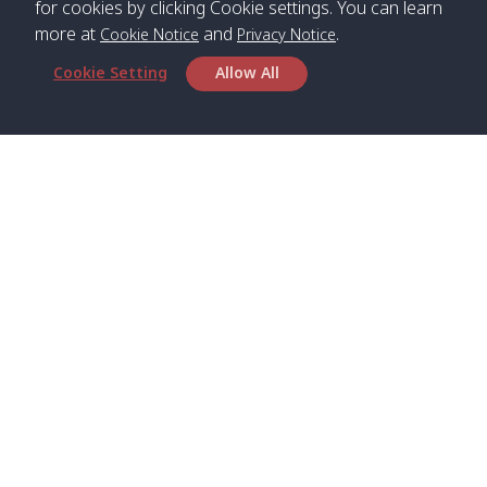
for cookies by clicking Cookie settings. You can learn
more at
and
.
Cookie Notice
Privacy Notice
*** Free Pick from Lanta to all routing ***
Cookie Setting
Allow All
Time table from Lanta > Phi Phi > Phuket, Lanta
> Krabi > Koh Yao Noi > Koh Yao Yai
Boat
Boat
Boat
Boat
Zone A
09:00
13:00
14:30
Zone B
09:00
Bambo /
07:00
11:00
12:30
Klong
07:50
Head Office
อ่าวไม้ไผ่
Khong /
คลอง
Satun Pakbara Speed Boat Club Company
โข่ง
1275 Moo 2 Paknum, Langu Satun
Phone
:
+66(0)74-783-643
,
+66(0)74-783-644
,
Klong
07:10
11:10
12:40
Pra Ae
08:00
Jak /
/ พระเอะ
WhatsApp
:
+66(0)82-222-1016, +66(0)85-670-2282
คลองจาก
Email
:
info@spconlinegroup.com
Kantieng
07:15
11:15
12:45
Long
08:10
Branch Lipe
/ กันเตียง
Beach /