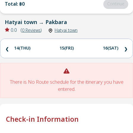
Total
:
฿0
Continue
Hatyai town
→
Pakbara
0.0
(
0
Reviews
)
Hatyai town
14(THU)
15(FRI)
16(SAT)
❮
❯
There is No Route schedule for the itinerary you have
entered.
Check-in Information