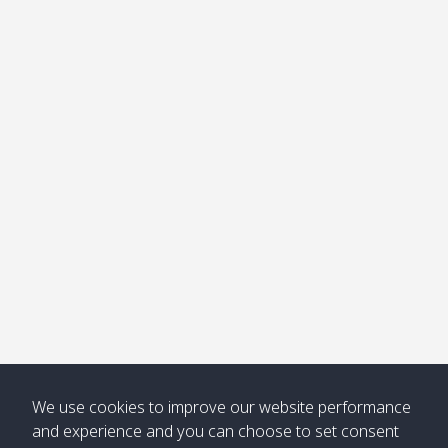
อ่าวไม้ไผ่
Khong /
คลอง
โข่ง
Klong
08:30
12:40
Pra Ae
09:15
13:30
Jak /
/ พระเอะ
คลองจาก
Kantieng
08:30
12:45
Long
09:35
13:40
/ กันเตียง
Beach /
ลองบีช
Klong
08:30
13:00
Klong
09:45
13:50
Numjed
Dao /
/ คลองน้ำ
คลอง
จืด
ดาว
Klong
08:40
13:05
Bann
10:00
14:00
Nin /
Saladan
We use cookies to improve our website performance
คลองนิน
/ บ้าน
and experience and you can choose to set consent
ศาลาด่าน