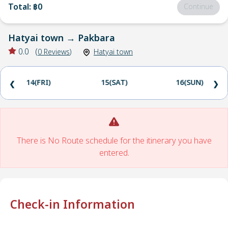
Total
:
฿0
Continue
Hatyai town
→
Pakbara
0.0
(
0
Reviews
)
Hatyai town
14(FRI)
15(SAT)
16(SUN)
❮
❯
There is No Route schedule for the itinerary you have
entered.
Check-in Information