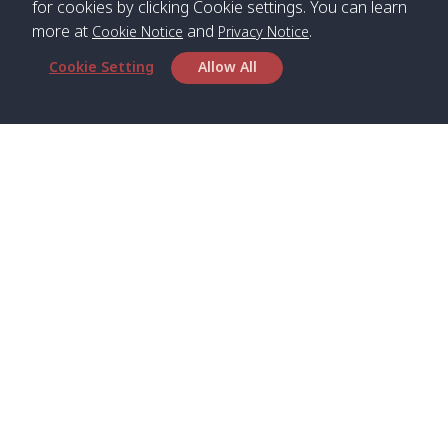
for cookies by clicking Cookie settings. You can learn
more at
and
.
Cookie Notice
Privacy Notice
*** Free Pick from Lanta to all routing ***
Cookie Setting
Allow All
Time table from Lanta > Phi Phi > Phuket, Lanta
> Krabi > Koh Yao Noi > Koh Yao Yai
Boat
Boat
Boat
Boat
Zone A
09:00
13:00
14:30
Zone B
09:00
Bambo /
07:00
11:00
12:30
Klong
07:50
Head Office
อ่าวไม้ไผ่
Khong /
คลอง
Satun Pakbara Speed Boat Club Company
โข่ง
1275 Moo 2 Paknum, Langu Satun
Phone
:
+66(0)74-783-643
,
+66(0)74-783-644
,
Klong
07:10
11:10
12:40
Pra Ae
08:00
Jak /
/ พระเอะ
WhatsApp
:
+66(0)82-222-1016, +66(0)85-670-2282
คลองจาก
Email
:
info@spconlinegroup.com
Kantieng
07:15
11:15
12:45
Long
08:10
Branch Lipe
/ กันเตียง
Beach /