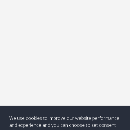
อ่าวไม้ไผ่
Khong /
คลอง
โข่ง
Klong
08:30
12:40
Pra Ae
09:15
13:30
Jak /
/ พระเอะ
คลองจาก
Kantieng
08:30
12:45
Long
09:35
13:40
/ กันเตียง
Beach /
ลองบีช
Klong
08:30
13:00
Klong
09:45
13:50
Numjed
Dao /
/ คลองน้ำ
คลอง
จืด
ดาว
Klong
08:40
13:05
Bann
10:00
14:00
Nin /
Saladan
We use cookies to improve our website performance
คลองนิน
/ บ้าน
and experience and you can choose to set consent
ศาลาด่าน