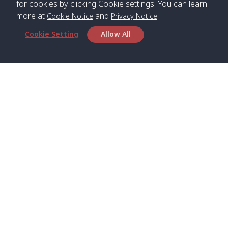
for cookies by clicking Cookie settings. You can learn
more at
and
.
Cookie Notice
Privacy Notice
*** Free Pick from Lanta to all routing ***
Cookie Setting
Allow All
Time table from Lanta > Phi Phi > Phuket, Lanta
> Krabi > Koh Yao Noi > Koh Yao Yai
Boat
Boat
Boat
Boat
Zone A
09:00
13:00
14:30
Zone B
09:00
Bambo /
07:00
11:00
12:30
Klong
07:50
Head Office
อ่าวไม้ไผ่
Khong /
คลอง
Satun Pakbara Speed Boat Club Company
โข่ง
1275 Moo 2 Paknum, Langu Satun
Phone
:
+66(0)74-783-643
,
+66(0)74-783-644
,
Klong
07:10
11:10
12:40
Pra Ae
08:00
Jak /
/ พระเอะ
WhatsApp
:
+66(0)82-222-1016, +66(0)85-670-2282
คลองจาก
Email
:
info@spconlinegroup.com
Kantieng
07:15
11:15
12:45
Long
08:10
Branch Lipe
/ กันเตียง
Beach /