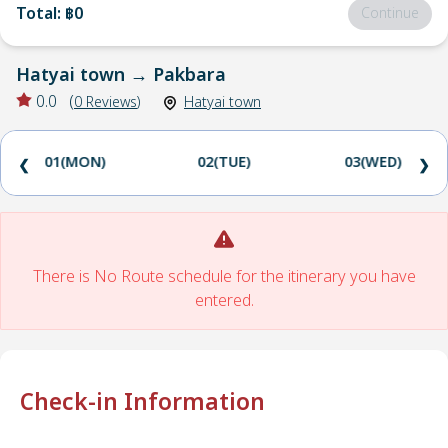
Total
:
฿0
Continue
Hatyai town
→
Pakbara
0.0
(
0
Reviews
)
Hatyai town
01(MON)
02(TUE)
03(WED)
❮
❯
There is No Route schedule for the itinerary you have
entered.
Check-in Information