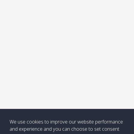
อ่าวไม้ไผ่
Khong /
คลอง
โข่ง
Klong
08:30
12:40
Pra Ae
09:15
13:30
Jak /
/ พระเอะ
คลองจาก
Kantieng
08:30
12:45
Long
09:35
13:40
/ กันเตียง
Beach /
ลองบีช
Klong
08:30
13:00
Klong
09:45
13:50
Numjed
Dao /
/ คลองน้ำ
คลอง
จืด
ดาว
Klong
08:40
13:05
Bann
10:00
14:00
Nin /
Saladan
We use cookies to improve our website performance
คลองนิน
/ บ้าน
and experience and you can choose to set consent
ศาลาด่าน