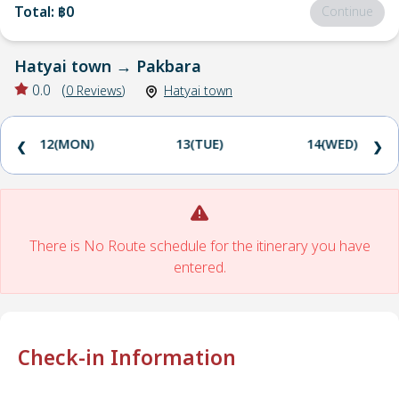
Total
:
฿0
Continue
Hatyai town
→
Pakbara
0.0
(
0
Reviews
)
Hatyai town
12(MON)
13(TUE)
14(WED)
❮
❯
There is No Route schedule for the itinerary you have
entered.
Check-in Information