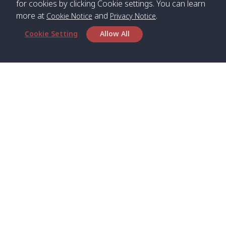
for cookies by clicking Cookie settings. You can learn
more at
and
.
Cookie Notice
Privacy Notice
*** Free Pick from Lanta to all routing ***
Cookie Setting
Allow All
Time table from Lanta > Phi Phi > Phuket, Lanta
> Krabi > Koh Yao Noi > Koh Yao Yai
Boat
Boat
Boat
Boat
Zone A
09:00
13:00
14:30
Zone B
09:00
Bambo /
07:00
11:00
12:30
Klong
07:50
Head Office
อ่าวไม้ไผ่
Khong /
คลอง
Satun Pakbara Speed Boat Club Company
โข่ง
1275 Moo 2 Paknum, Langu Satun
Phone
:
+66(0)74-783-643
,
+66(0)74-783-644
,
Klong
07:10
11:10
12:40
Pra Ae
08:00
Jak /
/ พระเอะ
WhatsApp
:
+66(0)82-222-1016, +66(0)85-670-2282
คลองจาก
Email
:
info@spconlinegroup.com
Kantieng
07:15
11:15
12:45
Long
08:10
Branch Lipe
/ กันเตียง
Beach /