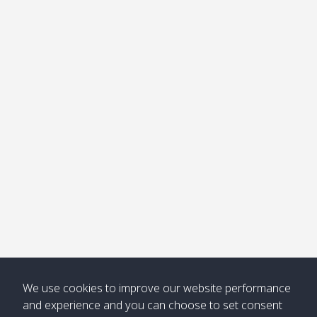
อ่าวไม้ไผ่
Khong /
คลอง
โข่ง
Klong
08:30
12:40
Pra Ae
09:15
13:30
Jak /
/ พระเอะ
คลองจาก
Kantieng
08:30
12:45
Long
09:35
13:40
/ กันเตียง
Beach /
ลองบีช
Klong
08:30
13:00
Klong
09:45
13:50
Numjed
Dao /
/ คลองน้ำ
คลอง
จืด
ดาว
Klong
08:40
13:05
Bann
10:00
14:00
Nin /
Saladan
We use cookies to improve our website performance
คลองนิน
/ บ้าน
and experience and you can choose to set consent
ศาลาด่าน