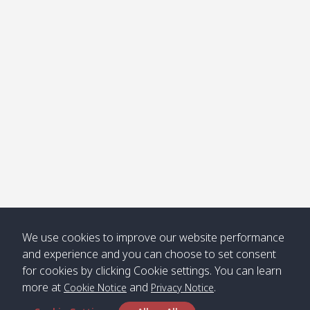
โข่ง
Klong
08:30
12:40
Pra Ae
09:15
13:30
Jak /
/ พระเอะ
คลองจาก
Kantieng
08:30
12:45
Long
09:35
13:40
/ กันเตียง
Beach /
ลองบีช
Klong
08:30
13:00
Klong
09:45
13:50
Numjed
Dao /
/ คลองน้ำ
คลอง
จืด
ดาว
Klong
08:40
13:05
Bann
10:00
14:00
We use cookies to improve our website performance
Nin /
Saladan
and experience and you can choose to set consent
คลองนิน
/ บ้าน
for cookies by clicking Cookie settings. You can learn
ศาลาด่าน
more at
and
.
Cookie Notice
Privacy Notice