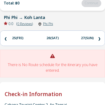
Total
:
฿0
Continue
Phi Phi
→
Koh Lanta
0.0
(
0
Reviews
)
Phi Phi
25(FRI)
26(SAT)
27(SUN)
❮
❯
There is No Route schedule for the itinerary you have
entered.
Check-in Information