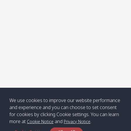
โข่ง
Klong
08:30
12:40
Pra Ae
09:15
13:30
Jak /
/ พระเอะ
คลองจาก
Kantieng
08:30
12:45
Long
09:35
13:40
/ กันเตียง
Beach /
ลองบีช
Klong
08:30
13:00
Klong
09:45
13:50
Numjed
Dao /
/ คลองน้ำ
คลอง
จืด
ดาว
Klong
08:40
13:05
Bann
10:00
14:00
We use cookies to improve our website performance
Nin /
Saladan
and experience and you can choose to set consent
คลองนิน
/ บ้าน
for cookies by clicking Cookie settings. You can learn
ศาลาด่าน
more at
and
.
Cookie Notice
Privacy Notice