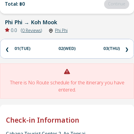
Total
:
฿0
Continue
Phi Phi
→
Koh Mook
0.0
(
0
Reviews
)
Phi Phi
01(TUE)
02(WED)
03(THU)
❮
❯
There is No Route schedule for the itinerary you have
entered.
Check-in Information