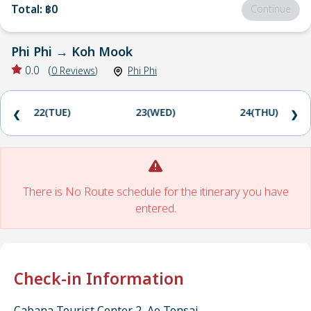
Total
:
฿0
Continue
Phi Phi
→
Koh Mook
0.0
(
0
Reviews
)
Phi Phi
22(TUE)
23(WED)
24(THU)
❮
❯
There is No Route schedule for the itinerary you have
entered.
Check-in Information