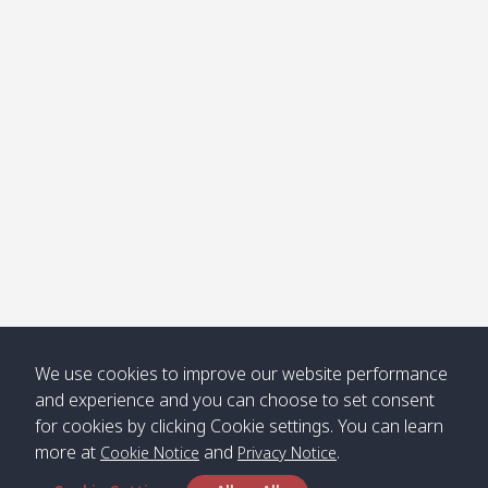
โข่ง
Klong
08:30
12:40
Pra Ae
09:15
13:30
Jak /
/ พระเอะ
คลองจาก
Kantieng
08:30
12:45
Long
09:35
13:40
/ กันเตียง
Beach /
ลองบีช
Klong
08:30
13:00
Klong
09:45
13:50
Numjed
Dao /
/ คลองน้ำ
คลอง
จืด
ดาว
Klong
08:40
13:05
Bann
10:00
14:00
We use cookies to improve our website performance
Nin /
Saladan
and experience and you can choose to set consent
คลองนิน
/ บ้าน
for cookies by clicking Cookie settings. You can learn
ศาลาด่าน
more at
and
.
Cookie Notice
Privacy Notice