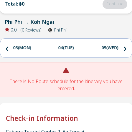
Total
:
฿0
Continue
Phi Phi
→
Koh Ngai
0.0
(
0
Reviews
)
Phi Phi
03(MON)
04(TUE)
05(WED)
❮
❯
There is No Route schedule for the itinerary you have
entered.
Check-in Information