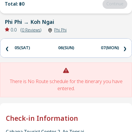
Total
:
฿0
Continue
Phi Phi
→
Koh Ngai
0.0
(
0
Reviews
)
Phi Phi
05(SAT)
06(SUN)
07(MON)
❮
❯
There is No Route schedule for the itinerary you have
entered.
Check-in Information