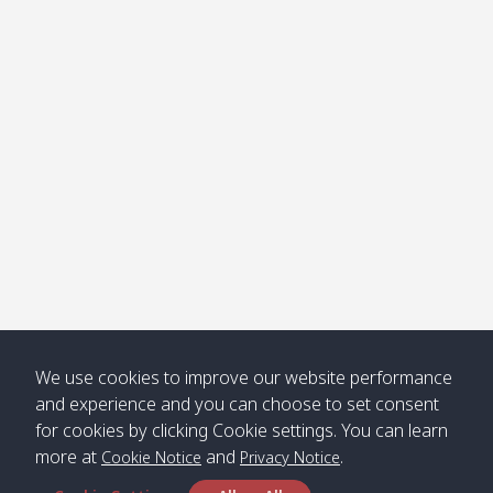
โข่ง
Klong
08:30
12:40
Pra Ae
09:15
13:30
Jak /
/ พระเอะ
คลองจาก
Kantieng
08:30
12:45
Long
09:35
13:40
/ กันเตียง
Beach /
ลองบีช
Klong
08:30
13:00
Klong
09:45
13:50
Numjed
Dao /
/ คลองน้ำ
คลอง
จืด
ดาว
Klong
08:40
13:05
Bann
10:00
14:00
We use cookies to improve our website performance
Nin /
Saladan
and experience and you can choose to set consent
คลองนิน
/ บ้าน
for cookies by clicking Cookie settings. You can learn
ศาลาด่าน
more at
and
.
Cookie Notice
Privacy Notice