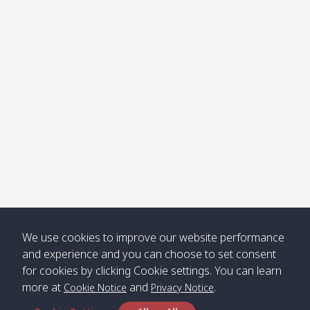
โข่ง
Klong
08:30
12:40
Pra Ae
09:15
13:30
Jak /
/ พระเอะ
คลองจาก
Kantieng
08:30
12:45
Long
09:35
13:40
/ กันเตียง
Beach /
ลองบีช
Klong
08:30
13:00
Klong
09:45
13:50
Numjed
Dao /
/ คลองน้ำ
คลอง
จืด
ดาว
Klong
08:40
13:05
Bann
10:00
14:00
We use cookies to improve our website performance
Nin /
Saladan
and experience and you can choose to set consent
คลองนิน
/ บ้าน
for cookies by clicking Cookie settings. You can learn
ศาลาด่าน
more at
and
.
Cookie Notice
Privacy Notice