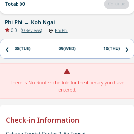
Total
:
฿0
Continue
Phi Phi
→
Koh Ngai
0.0
(
0
Reviews
)
Phi Phi
08(TUE)
09(WED)
10(THU)
❮
❯
There is No Route schedule for the itinerary you have
entered.
Check-in Information