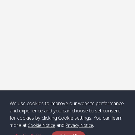
โข่ง
Klong
08:30
12:40
Pra Ae
09:15
13:30
Jak /
/ พระเอะ
คลองจาก
Kantieng
08:30
12:45
Long
09:35
13:40
/ กันเตียง
Beach /
ลองบีช
Klong
08:30
13:00
Klong
09:45
13:50
Numjed
Dao /
/ คลองน้ำ
คลอง
จืด
ดาว
Klong
08:40
13:05
Bann
10:00
14:00
We use cookies to improve our website performance
Nin /
Saladan
and experience and you can choose to set consent
คลองนิน
/ บ้าน
for cookies by clicking Cookie settings. You can learn
ศาลาด่าน
more at
and
.
Cookie Notice
Privacy Notice