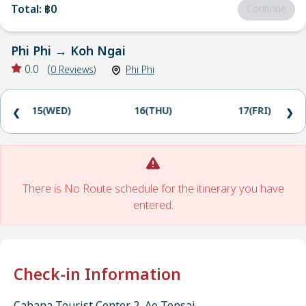
Total
:
฿0
Continue
Phi Phi
→
Koh Ngai
0.0
(
0
Reviews
)
Phi Phi
15(WED)
16(THU)
17(FRI)
❮
❯
There is No Route schedule for the itinerary you have
entered.
Check-in Information