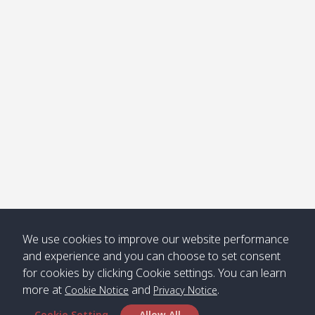
โข่ง
Klong
08:30
12:40
Pra Ae
09:15
13:30
Jak /
/ พระเอะ
คลองจาก
Kantieng
08:30
12:45
Long
09:35
13:40
/ กันเตียง
Beach /
ลองบีช
Klong
08:30
13:00
Klong
09:45
13:50
Numjed
Dao /
/ คลองน้ำ
คลอง
จืด
ดาว
Klong
08:40
13:05
Bann
10:00
14:00
We use cookies to improve our website performance
Nin /
Saladan
and experience and you can choose to set consent
คลองนิน
/ บ้าน
for cookies by clicking Cookie settings. You can learn
ศาลาด่าน
more at
and
.
Cookie Notice
Privacy Notice