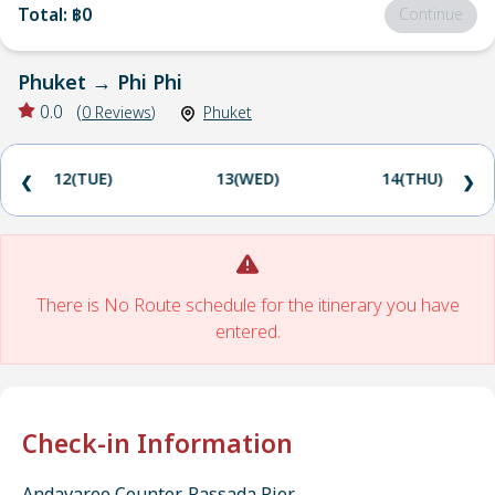
Total
:
฿0
Continue
Phuket
→
Phi Phi
0.0
(
0
Reviews
)
Phuket
12(TUE)
13(WED)
14(THU)
❮
❯
There is No Route schedule for the itinerary you have
entered.
Check-in Information