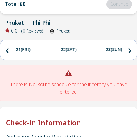
Total
:
฿0
Continue
Phuket
→
Phi Phi
0.0
(
0
Reviews
)
Phuket
21(FRI)
22(SAT)
23(SUN)
❮
❯
There is No Route schedule for the itinerary you have
entered.
Check-in Information