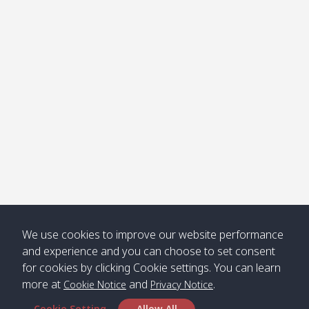
โข่ง
Klong
08:30
12:40
Pra Ae
09:15
13:30
Jak /
/ พระเอะ
คลองจาก
Kantieng
08:30
12:45
Long
09:35
13:40
/ กันเตียง
Beach /
ลองบีช
Klong
08:30
13:00
Klong
09:45
13:50
Numjed
Dao /
/ คลองน้ำ
คลอง
จืด
ดาว
Klong
08:40
13:05
Bann
10:00
14:00
We use cookies to improve our website performance
Nin /
Saladan
and experience and you can choose to set consent
คลองนิน
/ บ้าน
for cookies by clicking Cookie settings. You can learn
ศาลาด่าน
more at
and
.
Cookie Notice
Privacy Notice