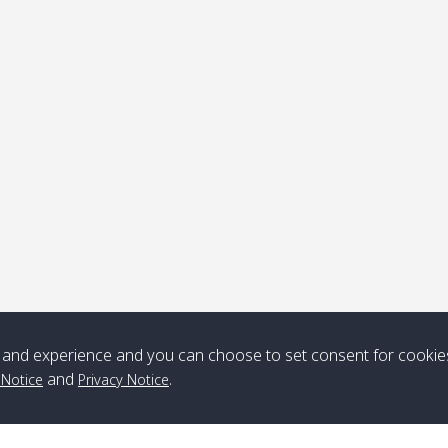
ุดรับ
หมายเหตุ
*** Free Pick from Lanta to all routing ***
Time table from Lanta > ngai > mook > kradan > buloan > Lipe >
Langkawi
Boat
Boat
Boat
Boat
and experience and you can choose to set consent for cookie
Zone A
10:30
14:30
Zone B
10:30
15:00
and
.
 Notice
Privacy Notice
Bambo / อ่าว
08:30
12:30
Klong Khong /
09:00
13:20
ไม้ไผ่
คลองโข่ง