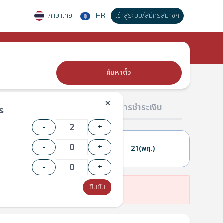
ภาษาไทย
เข้าสู่ระบบ
/
สมัครสมาชิก
THB
฿
ค้นหาตั๋ว
✕
02 ผู้โดยสาร
03 การชำระเงิน
ร
-
+
-
+
20(พ.)
21(พฤ.)
-
+
ยืนยัน