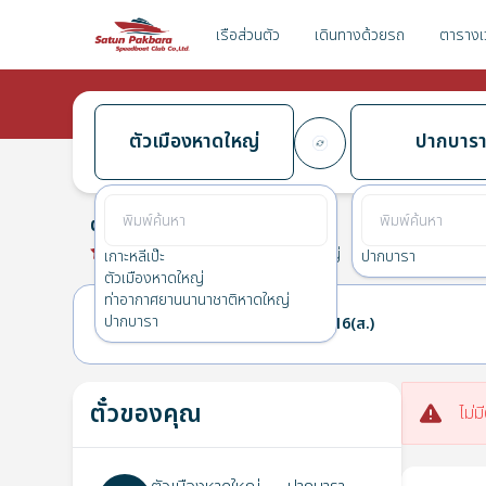
เรือส่วนตัว
เดินทางด้วยรถ
ตารางเ
ตัวเมืองหาดใหญ่
ปากบาร
ตัวเมืองหาดใหญ่
→
ปากบารา
0.0
(
0
รีวิว
)
ตัวเมืองหาดใหญ่
เกาะหลีเป๊ะ
ปากบารา
ตัวเมืองหาดใหญ่
ท่าอากาศยานนานาชาติหาดใหญ่
ปากบารา
15(ศ.)
16(ส.)
ตั๋วของคุณ
ไม่