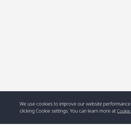
จ
We use cookies to improve our website performance 
clicking Cookie settings. You can learn more at
Cookie