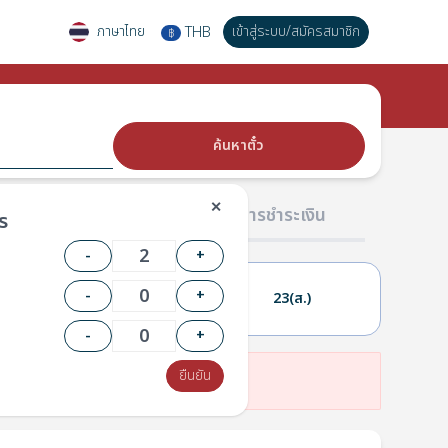
ภาษาไทย
เข้าสู่ระบบ
/
สมัครสมาชิก
THB
฿
ค้นหาตั๋ว
✕
02 ผู้โดยสาร
03 การชำระเงิน
ร
-
+
-
+
22(ศ.)
23(ส.)
-
+
ยืนยัน