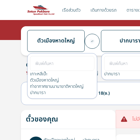
เรือส่วนตัว
เดินทางด้วยรถ
ตารางเ
ตัวเมืองหาดใหญ่
ปากบาร
ตัวเมืองหาดใหญ่
→
ปากบารา
0.0
(
0
รีวิว
)
ตัวเมืองหาดใหญ่
เกาะหลีเป๊ะ
ปากบารา
ตัวเมืองหาดใหญ่
ท่าอากาศยานนานาชาติหาดใหญ่
ปากบารา
17(อา.)
18(จ.)
ตั๋วของคุณ
ไม่