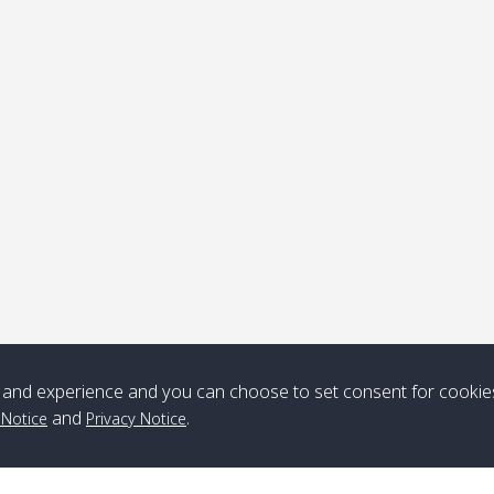
ุดรับ
หมายเหตุ
*** Free Pick from Lanta to all routing ***
Time table from Lanta > ngai > mook > kradan > buloan > Lipe >
Langkawi
Boat
Boat
Boat
Boat
and experience and you can choose to set consent for cookie
Zone A
10:30
14:30
Zone B
10:30
15:00
and
.
 Notice
Privacy Notice
Bambo / อ่าว
08:30
12:30
Klong Khong /
09:00
13:20
ไม้ไผ่
คลองโข่ง