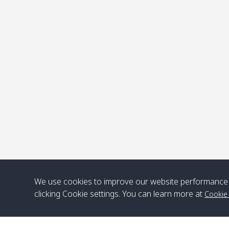
จ
We use cookies to improve our website performance 
clicking Cookie settings. You can learn more at
Cookie