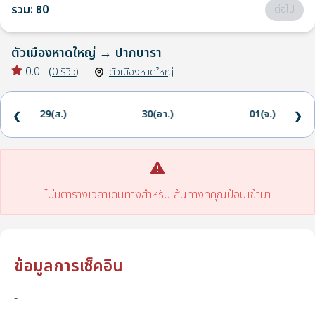
รวม
:
฿0
ต่อไป
ตัวเมืองหาดใหญ่
→
ปากบารา
0.0
(
0
รีวิว
)
ตัวเมืองหาดใหญ่
29(ส.)
30(อา.)
01(จ.)
❮
❯
ไม่มีตารางเวลาเดินทางสำหรับเส้นทางที่คุณป้อนเข้ามา
ข้อมูลการเช็คอิน
-