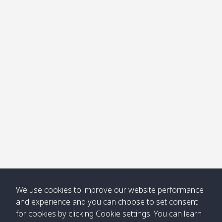
คลอง
โข่ง
Klong
08:30
12:40
Pra Ae
09:15
13:30
Jak /
/ พระเอะ
คลองจาก
Kantieng
08:30
12:45
Long
09:35
13:40
/ กันเตียง
Beach /
ลองบีช
Klong
08:30
13:00
Klong
09:45
13:50
Numjed
Dao /
/ คลองน้ำ
คลอง
จืด
ดาว
Klong
08:40
13:05
Bann
10:00
14:00
Nin /
Saladan
We use cookies to improve our website performance
คลองนิน
/ บ้าน
and experience and you can choose to set consent
ศาลาด่าน
for cookies by clicking Cookie settings. You can learn