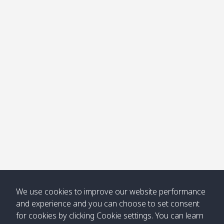
คลอง
โข่ง
Klong
08:30
12:40
Pra Ae
09:15
13:30
Jak /
/ พระเอะ
คลองจาก
Kantieng
08:30
12:45
Long
09:35
13:40
/ กันเตียง
Beach /
ลองบีช
Klong
08:30
13:00
Klong
09:45
13:50
Numjed
Dao /
/ คลองน้ำ
คลอง
จืด
ดาว
Klong
08:40
13:05
Bann
10:00
14:00
Nin /
Saladan
We use cookies to improve our website performance
คลองนิน
/ บ้าน
and experience and you can choose to set consent
ศาลาด่าน
for cookies by clicking Cookie settings. You can learn