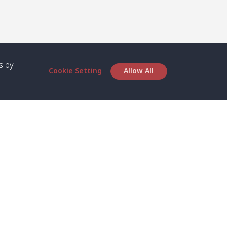
s by
Cookie Setting
Allow All
เกี่ยวกับเรา
บริการ
เกี่ยวกับเรา
สปีดโบ๊ทและเฟอร์รี่
ตารางเวลา
เรือส่วนตัว
ติดต่อเรา
รถส่วนตัว
ความเป็นส่วนตัว
รถตู้ส่วนตัว