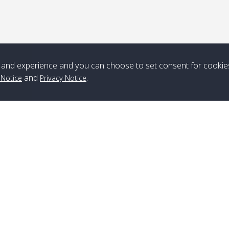
*** Free Pick from Lanta to all routing ***
Time table from Lanta > ngai > mook > kradan > buloan > Lipe >
Langkawi
and experience and you can choose to set consent for cookie
Boat
Boat
Boat
Boat
and
.
 Notice
Privacy Notice
Zone A
10:30
14:30
Zone B
10:30
15:00
Bambo / อ่าว
08:30
12:30
Klong Khong /
09:00
13:20
ไม้ไผ่
คลองโข่ง
Klong Jak /
08:30
12:40
Pra Ae / พระเอะ
09:15
13:30
คลองจาก
สาขาหลีเป๊ะ
เบอร์โทร
:
+66(0)82-433-0114
Kantieng / กัน
08:30
12:45
Long Beach /
09:35
13:40
แฟกซ์
:
+66(0)74-750-486
เตียง
ลองบีช
สาขาลันตา
Klong Numjed
08:30
13:00
Klong Dao /
09:45
13:50
เบอร์โทร
:
+66(0)83-653-3367
/ คลองน้ำจืด
คลองดาว
แฟกซ์
:
+66(0)75-668-377