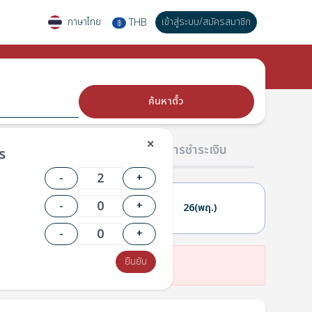
ภาษาไทย
เข้าสู่ระบบ
/
สมัครสมาชิก
THB
฿
ค้นหาตั๋ว
✕
02 ผู้โดยสาร
03 การชำระเงิน
ร
-
+
-
+
25(พ.)
26(พฤ.)
-
+
ยืนยัน