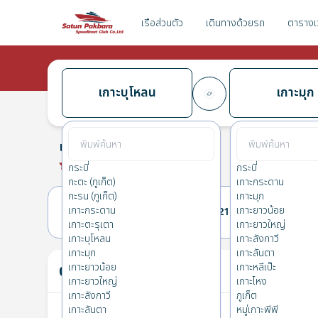
เรือส่วนตัว
เดินทางด้วยรถ
ตารางเ
เกาะบุโหลน
เกาะมุก
เกาะบุโหลน
→
เกาะมุก
0.0
(
0
รีวิว
)
เกาะบุโหลน
กระบี่
กระบี่
กะตะ (ภูเก็ต)
เกาะกระดาน
กะรน (ภูเก็ต)
เกาะมุก
เกาะกระดาน
เกาะยาวน้อย
20(ศ.)
21(ส.)
เกาะตะรุเตา
เกาะยาวใหญ่
เกาะบุโหลน
เกาะลังกาวี
เกาะมุก
เกาะลันตา
ตั๋วของคุณ
เกาะยาวน้อย
เกาะหลีเป๊ะ
ไม่
เกาะยาวใหญ่
เกาะไหง
เกาะลังกาวี
ภูเก็ต
เกาะลันตา
หมู่เกาะพีพี