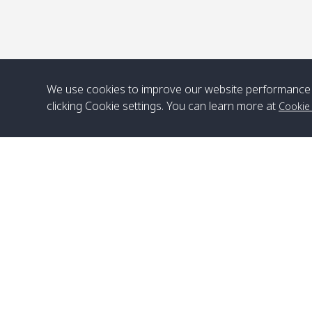
We use cookies to improve our website performance 
clicking Cookie settings. You can learn more at
Cookie
สำนักงานใหญ่
Satun Pakbara Speed Boat Club Company