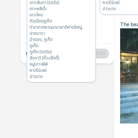
เกาะบุโหลน
→
เกาะมุก
เกาะลันตา (รถรับ)
หาดไร่เลย์
1
พฤ. 19 ธ.ค. 2024
เกาะหลีเป๊ะ
อ่าวนาง
ข้อมูล
เกาะไหง
ตัวเมืองภูเก็ต
The bea
เกาะมุก
→
เกาะบุโหลน
ท่าอากาศยานนานาชาติหาดใหญ่
2
จ. 2 ธ.ค. 2024
ปากบารา
ป่าตอง, ภูเก็ต
ภูเก็ต
ภูเก็ต (รถรับ)
รวม
:
฿0
ต่อไป
ลังกาวี (กั๊วะเจ๊ทตี้)
หมู่เกาะพีพี
หาดไร่เลย์
อ่าวนาง