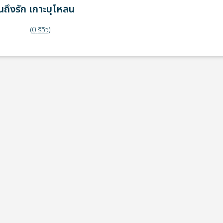
ถึงรัก
เกาะบุโหลน
(
0
รีวิว
)
ุดรับ
หมายเหตุ