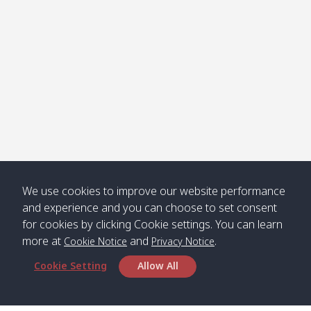
คลองจาก
Kantieng
08:30
12:45
Long
09:35
13:40
/ กันเตียง
Beach /
ลองบีช
Klong
08:30
13:00
Klong
09:45
13:50
Numjed
Dao /
/ คลองน้ำ
คลอง
จืด
ดาว
Klong
08:40
13:05
Bann
10:00
14:00
We use cookies to improve our website performance
Nin /
Saladan
and experience and you can choose to set consent
คลองนิน
/ บ้าน
for cookies by clicking Cookie settings. You can learn
ศาลาด่าน
more at
and
.
Cookie Notice
Privacy Notice
Cookie Setting
Allow All
*** Free Pick from Lanta to all routing ***
Time table from Lanta > Phi Phi > Phuket, Lanta
> Krabi > Koh Yao Noi > Koh Yao Yai