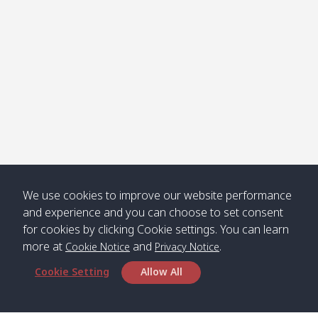
คลองจาก
Kantieng
08:30
12:45
Long
09:35
13:40
/ กันเตียง
Beach /
ลองบีช
Klong
08:30
13:00
Klong
09:45
13:50
Numjed
Dao /
/ คลองน้ำ
คลอง
จืด
ดาว
Klong
08:40
13:05
Bann
10:00
14:00
We use cookies to improve our website performance
Nin /
Saladan
and experience and you can choose to set consent
คลองนิน
/ บ้าน
for cookies by clicking Cookie settings. You can learn
ศาลาด่าน
more at
and
.
Cookie Notice
Privacy Notice
Cookie Setting
Allow All
*** Free Pick from Lanta to all routing ***
Time table from Lanta > Phi Phi > Phuket, Lanta
> Krabi > Koh Yao Noi > Koh Yao Yai