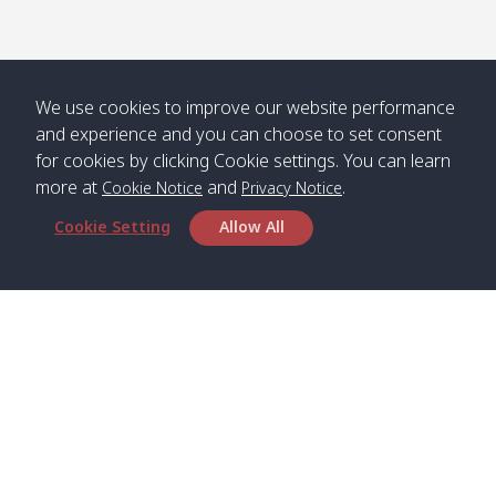
/ คลองน้ำ
คลอง
จืด
ดาว
Klong
08:40
13:05
Bann
10:00
14:00
Nin /
Saladan
We use cookies to improve our website performance
คลองนิน
/ บ้าน
and experience and you can choose to set consent
ศาลาด่าน
for cookies by clicking Cookie settings. You can learn
more at
and
.
Cookie Notice
Privacy Notice
Cookie Setting
Allow All
*** Free Pick from Lanta to all routing ***
Time table from Lanta > Phi Phi > Phuket, Lanta
> Krabi > Koh Yao Noi > Koh Yao Yai
Boat
Boat
Boat
Boat
Zone A
09:00
13:00
14:30
Zone B
09:00
Bambo /
07:00
11:00
12:30
Klong
07:50
สำนักงานใหญ่
อ่าวไม้ไผ่
Khong /
คลอง
Satun Pakbara Speed Boat Club Company
โข่ง
1275 Moo 2 Paknum, Langu Satun