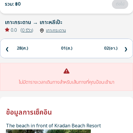
รวม
:
฿0
ต่อไป
เกาะกระดาน
→
เกาะหลีเป๊ะ
0.0
(
0
รีวิว
)
เกาะกระดาน
28(ศ.)
01(ส.)
02(อา.)
❮
❯
ไม่มีตารางเวลาเดินทางสำหรับเส้นทางที่คุณป้อนเข้ามา
ข้อมูลการเช็คอิน
The beach in front of Kradan Beach Resort