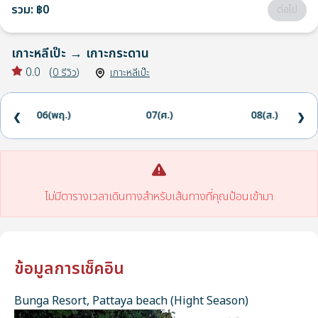
รวม
:
฿0
ต่อไป
เกาะหลีเป๊ะ
→
เกาะกระดาน
0.0
(
0
รีวิว
)
เกาะหลีเป๊ะ
06(พฤ.)
07(ศ.)
08(ส.)
❮
❯
ไม่มีตารางเวลาเดินทางสำหรับเส้นทางที่คุณป้อนเข้ามา
ข้อมูลการเช็คอิน
Bunga Resort, Pattaya beach (Hight Season)