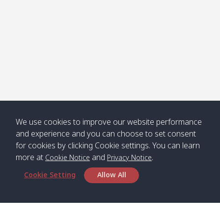
คลองจาก
Kantieng
08:30
12:45
Long
09:35
13:40
/ กันเตียง
Beach /
ลองบีช
Klong
08:30
13:00
Klong
09:45
13:50
Numjed
Dao /
/ คลองน้ำ
คลอง
จืด
ดาว
We use cookies to improve our website performance
Klong
08:40
13:05
Bann
10:00
14:00
and experience and you can choose to set consent
Nin /
Saladan
for cookies by clicking Cookie settings. You can learn
คลองนิน
/ บ้าน
ศาลาด่าน
more at
and
.
Cookie Notice
Privacy Notice
Cookie Setting
Allow All
*** Free Pick from Lanta to all routing ***
Time table from Lanta > Phi Phi > Phuket, Lanta
> Krabi > Koh Yao Noi > Koh Yao Yai