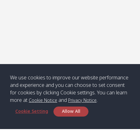
คลองจาก
Kantieng
08:30
12:45
Long
09:35
13:40
/ กันเตียง
Beach /
ลองบีช
Klong
08:30
13:00
Klong
09:45
13:50
Numjed
Dao /
/ คลองน้ำ
คลอง
จืด
ดาว
We use cookies to improve our website performance
Klong
08:40
13:05
Bann
10:00
14:00
and experience and you can choose to set consent
Nin /
Saladan
for cookies by clicking Cookie settings. You can learn
คลองนิน
/ บ้าน
ศาลาด่าน
more at
and
.
Cookie Notice
Privacy Notice
Cookie Setting
Allow All
*** Free Pick from Lanta to all routing ***
Time table from Lanta > Phi Phi > Phuket, Lanta
> Krabi > Koh Yao Noi > Koh Yao Yai