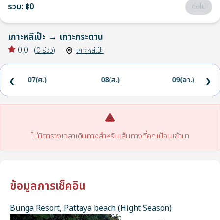
รวม
:
฿0
ต่อไป
เกาะหลีเป๊ะ
→
เกาะกระดาน
0.0
(
0
รีวิว
)
เกาะหลีเป๊ะ
07(ศ.)
08(ส.)
09(อา.)
❮
❯
ไม่มีตารางเวลาเดินทางสำหรับเส้นทางที่คุณป้อนเข้ามา
ข้อมูลการเช็คอิน
Bunga Resort, Pattaya beach (Hight Season)