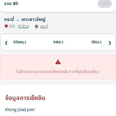
รวม
:
฿0
ต่อไป
กระบี่
→
เกาะยาวใหญ่
0.0
(
0
รีวิว
)
กระบี่
03(พฤ.)
04(ศ.)
05(ส.)
❮
❯
ไม่มีตารางเวลาเดินทางสำหรับเส้นทางที่คุณป้อนเข้ามา
ข้อมูลการเช็คอิน
Klong jilad pier