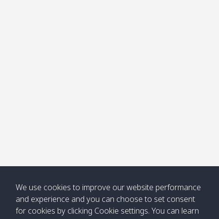
คลอง
โข่ง
Klong
08:30
12:40
Pra Ae
09:15
13:30
Jak /
/ พระเอะ
คลองจาก
Kantieng
08:30
12:45
Long
09:35
13:40
/ กันเตียง
Beach /
ลองบีช
Klong
08:30
13:00
Klong
09:45
13:50
Numjed
Dao /
/ คลองน้ำ
คลอง
จืด
ดาว
Klong
08:40
13:05
Bann
10:00
14:00
Nin /
Saladan
We use cookies to improve our website performance
คลองนิน
/ บ้าน
and experience and you can choose to set consent
ศาลาด่าน
for cookies by clicking Cookie settings. You can learn