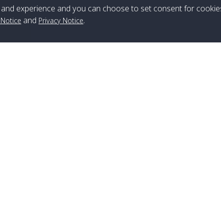
ส่ง
ปิด
and experience and you can choose to set consent for cookie
and
.
 Notice
Privacy Notice
สาขาหลีเป๊ะ
เบอร์โทร
:
+66(0)82-433-0114
แฟกซ์
:
+66(0)74-750-486
สาขาลันตา
เบอร์โทร
:
+66(0)83-653-3367
แฟกซ์
:
+66(0)75-668-377
สาขาหาดใหญ่
เบอร์โทร
:
+66(0)61-886-2566
,
+66(0)083-886-2577
,
+66(0)82-222-1016
,
+66(0)85-670-2282