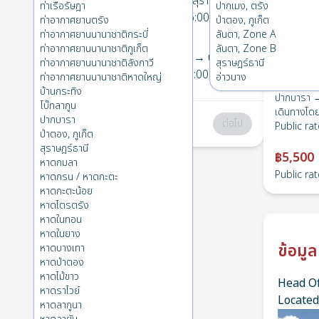
ปากบารา
→
ดอนสัก, สุราษฎร์ธานี
ท่าเรือรัษฎา
ปากเมง, ตรัง
1
พ. 22 ม.ค. 2025
, 06:00
ท่าอากาศยานตรัง
ป่าตอง, ภูเก็ต
ท่าอากาศยานนานาชาติกระบี่
ลันตา, Zone A
ท่าอากาศยานนานาชาติภูเก็ต
ลันตา, Zone B
ดอนสัก, สุราษฎร์ธานี
→
ปากบารา
ท่าอากาศยานนานาชาติลังกาวี
สุราษฎร์ธานี
2
ศ. 17 ม.ค. 2025
, 06:00
ท่าอากาศยานนานาชาติหาดใหญ่
อ่าวนาง
บ้านกระทิง
ปากบารา →
โบ๊ทลากูน
เดินทางโด
ปากบารา
รวม
:
฿0
ต่อไป
Public rat
ป่าตอง, ภูเก็ต
สุราษฎร์ธานี
฿5,500
หาดกมลา
Public rat
หาดกรน / หาดกะตะ
หาดกะตะน้อย
หาดไตรตรัง
หาดในทอน
หาดในยาง
ข้อมูล
หาดบางเทา
หาดป่าตอง
หาดไม้ขาว
Head Of
หาดราไวย์
Located
หาดลากูนา