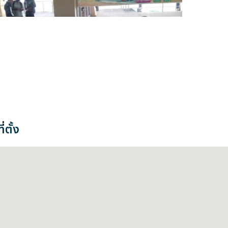
่ตั้ง