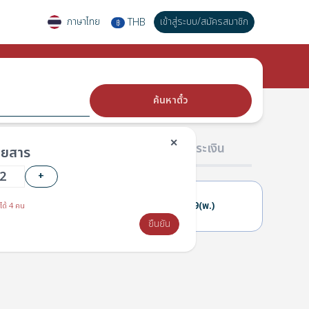
ภาษาไทย
เข้าสู่ระบบ
/
สมัครสมาชิก
THB
฿
ค้นหาตั๋ว
✕
02 ผู้โดยสาร
03 การชำระเงิน
โดยสาร
+
28(อ.)
29(พ.)
ได้ 4 คน
ยืนยัน