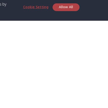
s by
Cookie Setting
Allow All
เกี่ยวกับเรา
บริการ
เกี่ยวกับเรา
สปีดโบ๊ทและเฟอร์รี่
ตารางเวลา
เรือส่วนตัว
ติดต่อเรา
รถส่วนตัว
ความเป็นส่วนตัว
รถตู้ส่วนตัว
นโยบาย
รถตู้ร่วมบริการ
ประกาศเกี่ยวกับคุกกี้