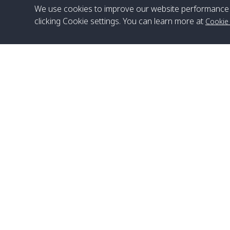
We use cookies to improve our website performance 
clicking Cookie settings. You can learn more at
Cookie
สำนักงานใหญ่
Satun Pakbara Speed Boat Club Company
1275 Moo 2 Paknum, Langu Satun
เบอร์โทร
:
+66(0)74-783-643
,
+66(0)74-783-644
,
WhatsApp
:
+66(0)82-222-1016, +66(0)85-670-2282
อีเมล
:
info@spconlinegroup.com