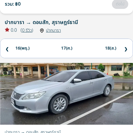
รวม
:
฿0
ต่อไป
ปากบารา
→
ดอนสัก, สุราษฎร์ธานี
0.0
(
0
รีวิว
)
ปากบารา
16(พฤ.)
17(ศ.)
18(ส.)
❮
❯
ปากบารา → ดอนสัก, สุราษฎร์ธานี