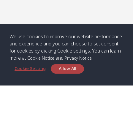
We use cookies to improve our website performance
and experience and you can choose to set consent
for cookies by clicking Cookie settings. You can learn
more at
and
.
Cookie Notice
Privacy Notice
Cookie Setting
Allow All
สำนักงานใหญ่
Satun Pakbara Speed Boat Club Company