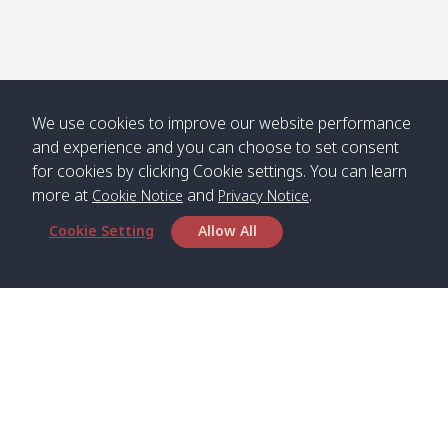
We use cookies to improve our website performance
and experience and you can choose to set consent
for cookies by clicking Cookie settings. You can learn
more at
and
.
Cookie Notice
Privacy Notice
Cookie Setting
Allow All
สำนักงานใหญ่
Satun Pakbara Speed Boat Club Company