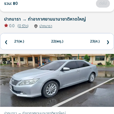
รวม
:
฿0
ต่อไป
ปากบารา
→
ท่าอากาศยานนานาชาติหาดใหญ่
0.0
(
0
รีวิว
)
ปากบารา
21(พ.)
22(พฤ.)
23(ศ.)
❮
❯
ปากบารา → ท่าอากาศยานนานาชาติหาดใหญ่