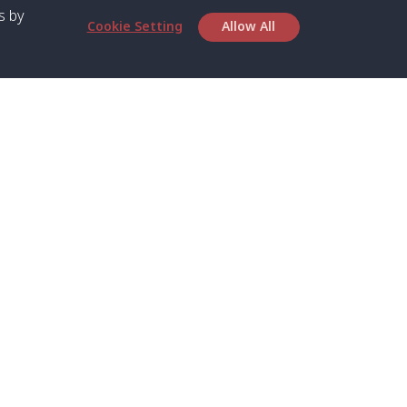
s by
Cookie Setting
Allow All
เกี่ยวกับเรา
บริการ
เกี่ยวกับเรา
สปีดโบ๊ทและเฟอร์รี่
ตารางเวลา
เรือส่วนตัว
ติดต่อเรา
รถส่วนตัว
ความเป็นส่วนตัว
รถตู้ส่วนตัว
นโยบาย
รถตู้ร่วมบริการ
ประกาศเกี่ยวกับคุกกี้