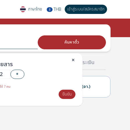
ภาษาไทย
เข้าสู่ระบบ
/
สมัครสมาชิก
THB
฿
ค้นหาตั๋ว
✕
02 ผู้โดยสาร
03 การชำระเงิน
โดยสาร
+
21(ส.)
22(อา.)
ได้ 7 คน
ยืนยัน