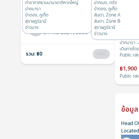
ปากบารา
→
ตัวเมืองหาดใหญ่
ท่าอากาศยานนานาชาติหาดใหญ่
ปากเมง, ตรัง
1
อา. 15 ก.ย. 2024
, 06:00
ปากบารา
ป่าตอง, ภูเก็ต
ป่าตอง, ภูเก็ต
ลันตา, Zone A
สุราษฎร์ธานี
ลันตา, Zone B
ตัวเมืองหาดใหญ่
→
ปากบารา
อ่าวนาง
สุราษฎร์ธานี
2
ส. 7 ก.ย. 2024
, 06:00
อ่าวนาง
ปากบารา →
เดินทางโด
รวม
:
฿0
ต่อไป
Public rat
฿1,900
Public rat
ข้อมูล
Head Of
Located