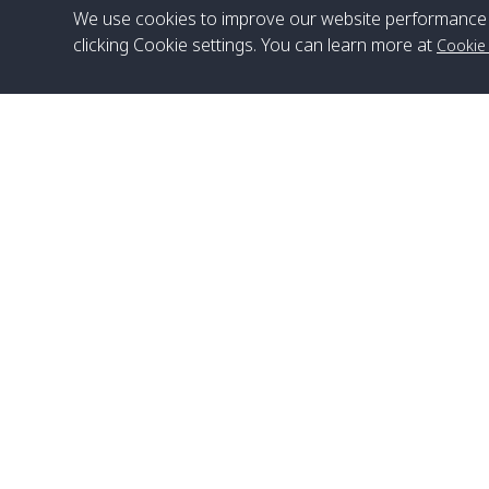
We use cookies to improve our website performance 
clicking Cookie settings. You can learn more at
Cookie
สำนักงานใหญ่
Satun Pakbara Speed Boat Club Company
1275 Moo 2 Paknum, Langu Satun
เบอร์โทร
:
+66(0)74-783-643
,
+66(0)74-783-644
,
WhatsApp
:
+66(0)82-222-1016, +66(0)85-670-2282
อีเมล
:
info@spconlinegroup.com