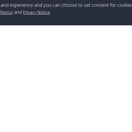
ส่ง
ปิด
and experience and you can choose to set consent for cookie
and
.
 Notice
Privacy Notice
สาขาหลีเป๊ะ
เบอร์โทร
:
+66(0)82-433-0114
แฟกซ์
:
+66(0)74-750-486
สาขาลันตา
เบอร์โทร
:
+66(0)83-653-3367
แฟกซ์
:
+66(0)75-668-377
สาขาหาดใหญ่
เบอร์โทร
:
+66(0)61-886-2566
,
+66(0)083-886-2577
,
+66(0)82-222-1016
,
+66(0)85-670-2282