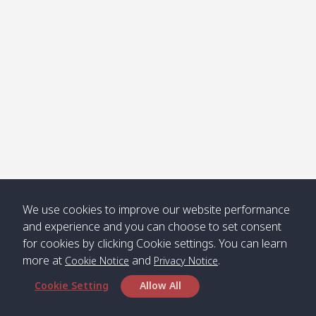
Jak /
/ พระเอะ
คลองจาก
Kantieng
08:30
12:45
Long
09:35
13:40
/ กันเตียง
Beach /
ลองบีช
Klong
08:30
13:00
Klong
09:45
13:50
Numjed
Dao /
/ คลองน้ำ
คลอง
จืด
ดาว
Klong
08:40
13:05
Bann
10:00
14:00
We use cookies to improve our website performance
Nin /
Saladan
and experience and you can choose to set consent
คลองนิน
/ บ้าน
for cookies by clicking Cookie settings. You can learn
ศาลาด่าน
more at
and
.
Cookie Notice
Privacy Notice
Cookie Setting
Allow All
*** Free Pick from Lanta to all routing ***
Time table from Lanta > Phi Phi > Phuket, Lanta