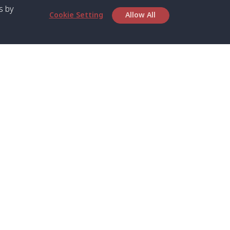
s by
Cookie Setting
Allow All
เกี่ยวกับเรา
บริการ
เกี่ยวกับเรา
สปีดโบ๊ทและเฟอร์รี่
ตารางเวลา
เรือส่วนตัว
ติดต่อเรา
รถส่วนตัว
ความเป็นส่วนตัว
รถตู้ส่วนตัว
นโยบาย
รถตู้ร่วมบริการ
ประกาศเกี่ยวกับคุกกี้