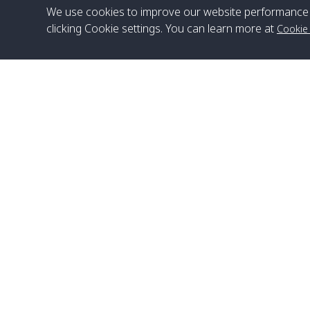
We use cookies to improve our website performance 
clicking Cookie settings. You can learn more at
Cookie
สำนักงานใหญ่
Satun Pakbara Speed Boat Club Company
1275 Moo 2 Paknum, Langu Satun
เบอร์โทร
:
+66(0)74-783-643
,
+66(0)74-783-644
,
WhatsApp
:
+66(0)82-222-1016, +66(0)85-670-2282
อีเมล
:
info@spconlinegroup.com