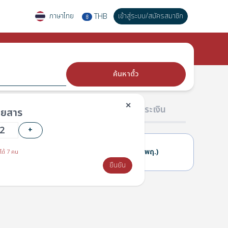
ภาษาไทย
เข้าสู่ระบบ
/
สมัครสมาชิก
THB
฿
ค้นหาตั๋ว
✕
02 ผู้โดยสาร
03 การชำระเงิน
โดยสาร
+
30(พ.)
01(พฤ.)
ได้ 7 คน
ยืนยัน