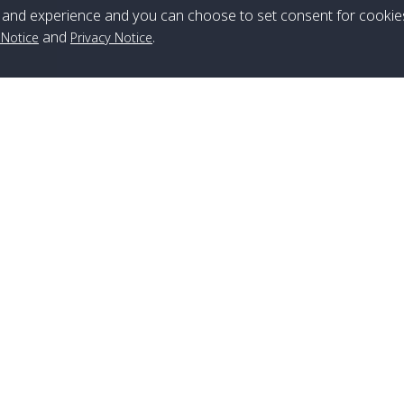
ส่ง
ปิด
and experience and you can choose to set consent for cookie
and
.
 Notice
Privacy Notice
สาขาหลีเป๊ะ
เบอร์โทร
:
+66(0)82-433-0114
แฟกซ์
:
+66(0)74-750-486
สาขาลันตา
เบอร์โทร
:
+66(0)83-653-3367
แฟกซ์
:
+66(0)75-668-377
สาขาหาดใหญ่
เบอร์โทร
:
+66(0)61-886-2566
,
+66(0)083-886-2577
,
+66(0)82-222-1016
,
+66(0)85-670-2282