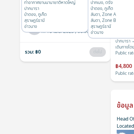
ปากบารา
→
ลันตา, Zone B
ท่าอากาศยานนานาชาติหาดใหญ่
ปากเมง, ตรัง
1
พฤ. 24 เม.ย. 2025
, 06:00
ปากบารา
ป่าตอง, ภูเก็ต
ป่าตอง, ภูเก็ต
ลันตา, Zone A
สุราษฎร์ธานี
ลันตา, Zone B
ลันตา, Zone B
→
ปากบารา
อ่าวนาง
สุราษฎร์ธานี
2
ศ. 18 เม.ย. 2025
, 06:00
อ่าวนาง
ปากบารา →
เดินทางโด
รวม
:
฿0
ต่อไป
Public rat
฿4,800
Public rat
ข้อมูล
Head Of
Located