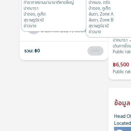
ปากบารา
→
สุราษฎร์ธานี
ท่าอากาศยานนานาชาติหาดใหญ่
ปากเมง, ตรัง
1
อา. 10 มี.ค. 2024
, 06:00
ปากบารา
ป่าตอง, ภูเก็ต
ป่าตอง, ภูเก็ต
ลันตา, Zone A
สุราษฎร์ธานี
ลันตา, Zone B
สุราษฎร์ธานี
→
ปากบารา
อ่าวนาง
สุราษฎร์ธานี
2
จ. 26 ก.พ. 2024
, 06:00
อ่าวนาง
ปากบารา →
เดินทางโด
รวม
:
฿0
ต่อไป
Public rat
฿6,500
Public rat
ข้อมูล
Head Of
Located