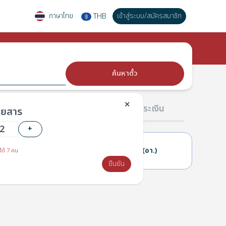
ภาษาไทย
เข้าสู่ระบบ
/
สมัครสมาชิก
THB
฿
ค้นหาตั๋ว
✕
02 ผู้โดยสาร
03 การชำระเงิน
โดยสาร
+
16(ส.)
17(อา.)
ได้ 7 คน
ยืนยัน