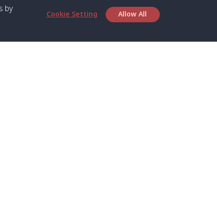
s by
Cookie Setting
Allow All
เกี่ยวกับเรา
บริการ
เกี่ยวกับเรา
สปีดโบ๊ทและเฟอร์รี่
ตารางเวลา
เรือส่วนตัว
ติดต่อเรา
รถส่วนตัว
ความเป็นส่วนตัว
รถตู้ส่วนตัว
นโยบาย
รถตู้ร่วมบริการ
ประกาศเกี่ยวกับคุกกี้