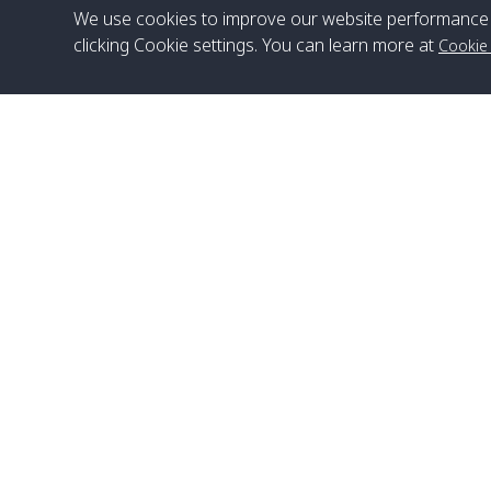
We use cookies to improve our website performance 
clicking Cookie settings. You can learn more at
Cookie
สำนักงานใหญ่
Satun Pakbara Speed Boat Club Company
1275 Moo 2 Paknum, Langu Satun
เบอร์โทร
:
+66(0)74-783-643
,
+66(0)74-783-644
,
WhatsApp
:
+66(0)82-222-1016, +66(0)85-670-2282
อีเมล
:
info@spconlinegroup.com