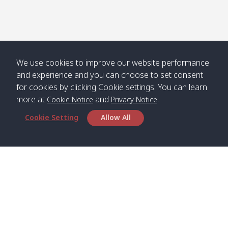
We use cookies to improve our website performance
and experience and you can choose to set consent
for cookies by clicking Cookie settings. You can learn
more at
and
.
Cookie Notice
Privacy Notice
Cookie Setting
Allow All
สำนักงานใหญ่
Satun Pakbara Speed Boat Club Company