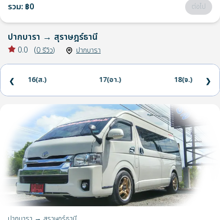
รวม
:
฿0
ต่อไป
ปากบารา
→
สุราษฎร์ธานี
0.0
(
0
รีวิว
)
ปากบารา
16(ส.)
17(อา.)
18(จ.)
❮
❯
ปากบารา → สุราษฎร์ธานี