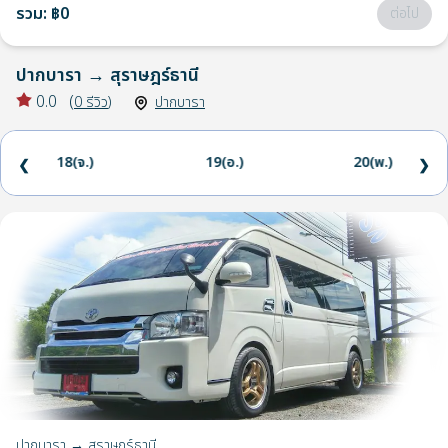
รวม
:
฿0
ต่อไป
ปากบารา
→
สุราษฎร์ธานี
0.0
(
0
รีวิว
)
ปากบารา
18(จ.)
19(อ.)
20(พ.)
❮
❯
ปากบารา → สุราษฎร์ธานี