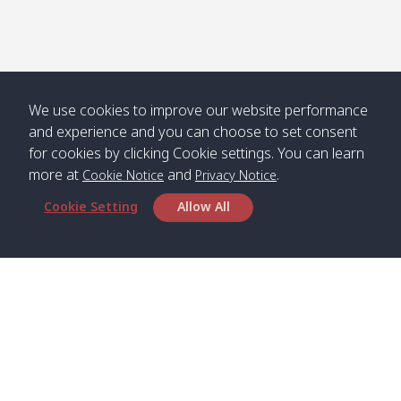
We use cookies to improve our website performance
and experience and you can choose to set consent
for cookies by clicking Cookie settings. You can learn
more at
and
.
Cookie Notice
Privacy Notice
Cookie Setting
Allow All
สำนักงานใหญ่
Satun Pakbara Speed Boat Club Company