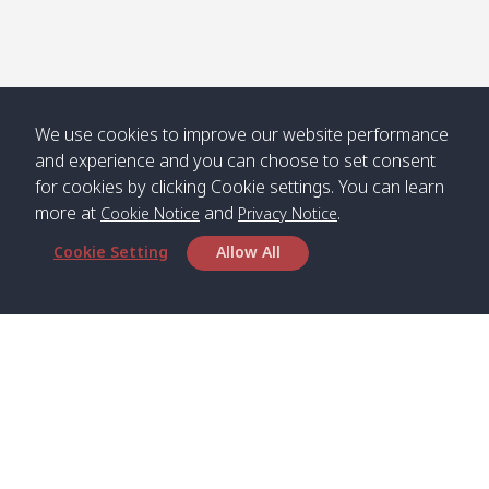
We use cookies to improve our website performance
and experience and you can choose to set consent
for cookies by clicking Cookie settings. You can learn
more at
and
.
Cookie Notice
Privacy Notice
Cookie Setting
Allow All
สำนักงานใหญ่
Satun Pakbara Speed Boat Club Company