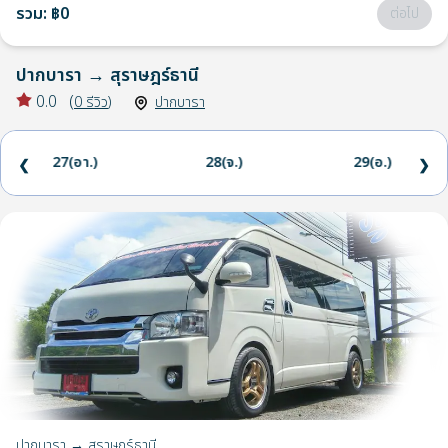
รวม
:
฿0
ต่อไป
ปากบารา
→
สุราษฎร์ธานี
0.0
(
0
รีวิว
)
ปากบารา
27(อา.)
28(จ.)
29(อ.)
❮
❯
ปากบารา → สุราษฎร์ธานี