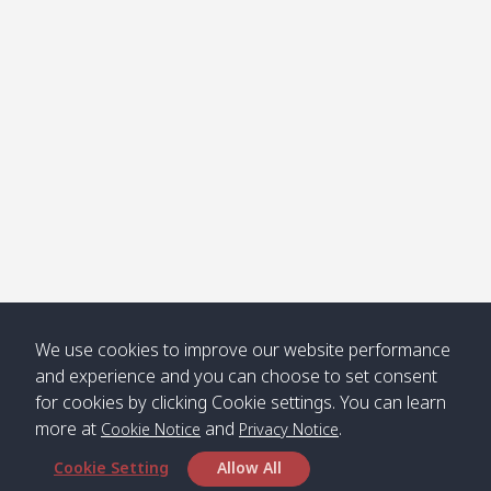
Klong
08:30
12:40
Pra Ae
09:15
13:30
Jak /
/ พระเอะ
คลองจาก
Kantieng
08:30
12:45
Long
09:35
13:40
/ กันเตียง
Beach /
ลองบีช
Klong
08:30
13:00
Klong
09:45
13:50
Numjed
Dao /
/ คลองน้ำ
คลอง
จืด
ดาว
Klong
08:40
13:05
Bann
10:00
14:00
We use cookies to improve our website performance
Nin /
Saladan
and experience and you can choose to set consent
คลองนิน
/ บ้าน
for cookies by clicking Cookie settings. You can learn
ศาลาด่าน
more at
and
.
Cookie Notice
Privacy Notice
Cookie Setting
Allow All
*** Free Pick from Lanta to all routing ***