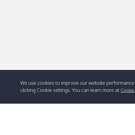
จ
We use cookies to improve our website performance 
clicking Cookie settings. You can learn more at
Cookie