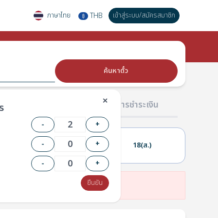
ภาษาไทย
เข้าสู่ระบบ
/
สมัครสมาชิก
THB
฿
ค้นหาตั๋ว
✕
02 ผู้โดยสาร
03 การชำระเงิน
ร
-
+
-
+
17(ศ.)
18(ส.)
-
+
ยืนยัน