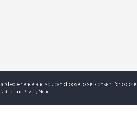
ุดรับ
หมายเหตุ
*** Free Pick from Lanta to all routing ***
Time table from Lanta > ngai > mook > kradan > buloan > Lipe >
Langkawi
and experience and you can choose to set consent for cookie
and
.
 Notice
Privacy Notice
Boat
Boat
Boat
Boat
Zone A
10:30
14:30
Zone B
10:30
15:00
Bambo / อ่าว
08:30
12:30
Klong Khong /
09:00
13:20
ไม้ไผ่
คลองโข่ง
Klong Jak /
08:30
12:40
Pra Ae / พระเอะ
09:15
13:30