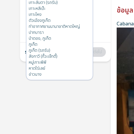
หมู่เกาะพีพี
→
เกาะกระดาน
เกาะลันตา (รถรับ)
1
ส. 11 เม.ย. 2026
เกาะหลีเป๊ะ
ข้อมูล
เกาะไหง
ตัวเมืองภูเก็ต
Cabana 
เกาะกระดาน
→
หมู่เกาะพีพี
ท่าอากาศยานนานาชาติหาดใหญ่
2
ส. 11 เม.ย. 2026
ปากบารา
ป่าตอง, ภูเก็ต
ภูเก็ต
ภูเก็ต (รถรับ)
รวม
:
฿0
ต่อไป
ลังกาวี (กั๊วะเจ๊ทตี้)
หมู่เกาะพีพี
หาดไร่เลย์
อ่าวนาง