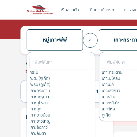
เรือส่วนตัว
เดินทางด้วยรถ
ตารางเ
หมู่เกาะพีพี
เกาะกระด
หมู่เกาะพีพี
→
เกาะกระดาน
0.0
(
0
รีวิว
)
หมู่เกาะพีพี
กระบี่
เกาะกระดาน
กะตะ (ภูเก็ต)
เกาะบุโหลน
กะรน (ภูเก็ต)
เกาะมุก
เกาะกระดาน
เกาะลังกาวี
12(อา.)
13(จ.)
เกาะตะรุเตา
เกาะลันตา
เกาะบุโหลน
เกาะหลีเป๊ะ
เกาะมุก
เกาะไหง
ตั๋วของคุณ
เกาะยาวน้อย
ภูเก็ต
ไม่
เกาะยาวใหญ่
เกาะลังกาวี
เกาะลันตา