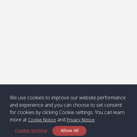
Klong
08:30
12:40
Pra Ae
09:15
13:30
Jak /
/ พระเอะ
คลองจาก
Kantieng
08:30
12:45
Long
09:35
13:40
/ กันเตียง
Beach /
ลองบีช
Klong
08:30
13:00
Klong
09:45
13:50
Numjed
Dao /
/ คลองน้ำ
คลอง
จืด
ดาว
Klong
08:40
13:05
Bann
10:00
14:00
We use cookies to improve our website performance
Nin /
Saladan
and experience and you can choose to set consent
คลองนิน
/ บ้าน
for cookies by clicking Cookie settings. You can learn
ศาลาด่าน
more at
and
.
Cookie Notice
Privacy Notice
Cookie Setting
Allow All
*** Free Pick from Lanta to all routing ***