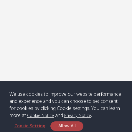
Klong
08:30
12:40
Pra Ae
09:15
13:30
Jak /
/ พระเอะ
คลองจาก
Kantieng
08:30
12:45
Long
09:35
13:40
/ กันเตียง
Beach /
ลองบีช
Klong
08:30
13:00
Klong
09:45
13:50
Numjed
Dao /
/ คลองน้ำ
คลอง
จืด
ดาว
Klong
08:40
13:05
Bann
10:00
14:00
We use cookies to improve our website performance
Nin /
Saladan
and experience and you can choose to set consent
คลองนิน
/ บ้าน
for cookies by clicking Cookie settings. You can learn
ศาลาด่าน
more at
and
.
Cookie Notice
Privacy Notice
Cookie Setting
Allow All
*** Free Pick from Lanta to all routing ***