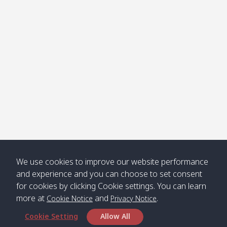
Klong
08:30
12:40
Pra Ae
09:15
13:30
Jak /
/ พระเอะ
คลองจาก
Kantieng
08:30
12:45
Long
09:35
13:40
/ กันเตียง
Beach /
ลองบีช
Klong
08:30
13:00
Klong
09:45
13:50
Numjed
Dao /
/ คลองน้ำ
คลอง
จืด
ดาว
Klong
08:40
13:05
Bann
10:00
14:00
We use cookies to improve our website performance
Nin /
Saladan
and experience and you can choose to set consent
คลองนิน
/ บ้าน
for cookies by clicking Cookie settings. You can learn
ศาลาด่าน
more at
and
.
Cookie Notice
Privacy Notice
Cookie Setting
Allow All
*** Free Pick from Lanta to all routing ***