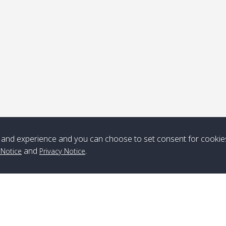
ุดรับ
หมายเหตุ
*** Free Pick from Lanta to all routing ***
Time table from Lanta > ngai > mook > kradan > buloan > Lipe >
Langkawi
and experience and you can choose to set consent for cookie
and
.
 Notice
Privacy Notice
Boat
Boat
Boat
Boat
Zone A
10:30
14:30
Zone B
10:30
15:00
Bambo / อ่าว
08:30
12:30
Klong Khong /
09:00
13:20
ไม้ไผ่
คลองโข่ง
Klong Jak /
08:30
12:40
Pra Ae / พระเอะ
09:15
13:30