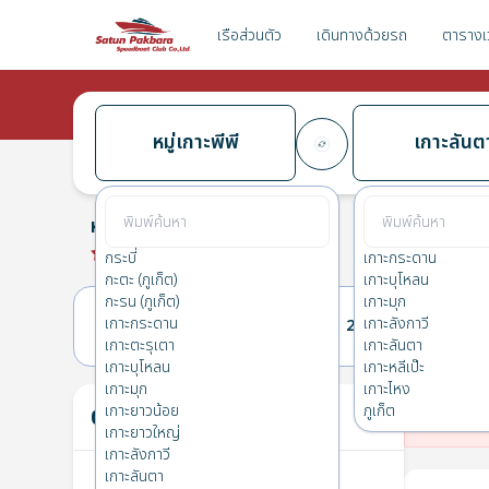
เรือส่วนตัว
เดินทางด้วยรถ
ตารางเ
หมู่เกาะพีพี
เกาะลันต
หมู่เกาะพีพี
→
เกาะลันตา
0.0
(
0
รีวิว
)
หมู่เกาะพีพี
กระบี่
เกาะกระดาน
กะตะ (ภูเก็ต)
เกาะบุโหลน
กะรน (ภูเก็ต)
เกาะมุก
เกาะกระดาน
เกาะลังกาวี
24(พฤ.)
25(ศ.)
เกาะตะรุเตา
เกาะลันตา
เกาะบุโหลน
เกาะหลีเป๊ะ
เกาะมุก
เกาะไหง
ตั๋วของคุณ
เกาะยาวน้อย
ภูเก็ต
ไม่
เกาะยาวใหญ่
เกาะลังกาวี
เกาะลันตา