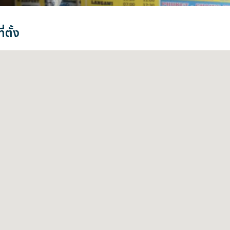
่ตั้ง