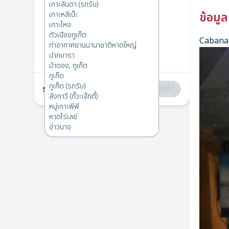
หมู่เกาะพีพี
→
เกาะลันตา
เกาะลันตา (รถรับ)
1
พ. 23 เม.ย. 2025
เกาะหลีเป๊ะ
ข้อมูล
เกาะไหง
ตัวเมืองภูเก็ต
Cabana 
เกาะลันตา
→
หมู่เกาะพีพี
ท่าอากาศยานนานาชาติหาดใหญ่
2
ศ. 18 เม.ย. 2025
ปากบารา
ป่าตอง, ภูเก็ต
ภูเก็ต
ภูเก็ต (รถรับ)
รวม
:
฿0
ต่อไป
ลังกาวี (กั๊วะเจ๊ทตี้)
หมู่เกาะพีพี
หาดไร่เลย์
อ่าวนาง