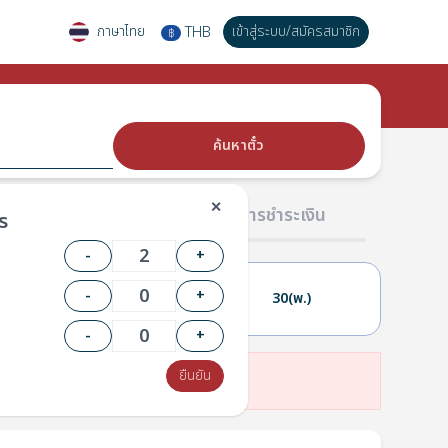
ภาษาไทย
เข้าสู่ระบบ
/
สมัครสมาชิก
THB
฿
ค้นหาตั๋ว
✕
02 ผู้โดยสาร
03 การชำระเงิน
ร
-
+
-
+
29(อ.)
30(พ.)
-
+
ยืนยัน