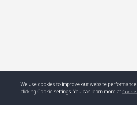
จ
We use cookies to improve our website performance 
clicking Cookie settings. You can learn more at
Cookie