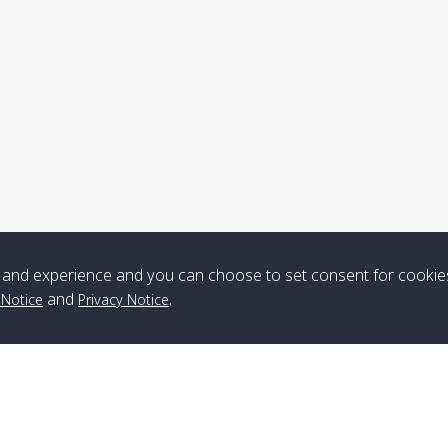
ุดรับ
หมายเหตุ
*** Free Pick from Lanta to all routing ***
Time table from Lanta > ngai > mook > kradan > buloan > Lipe >
Langkawi
and experience and you can choose to set consent for cookie
and
.
 Notice
Privacy Notice
Boat
Boat
Boat
Boat
Zone A
10:30
14:30
Zone B
10:30
15:00
Bambo / อ่าว
08:30
12:30
Klong Khong /
09:00
13:20
ไม้ไผ่
คลองโข่ง
Klong Jak /
08:30
12:40
Pra Ae / พระเอะ
09:15
13:30