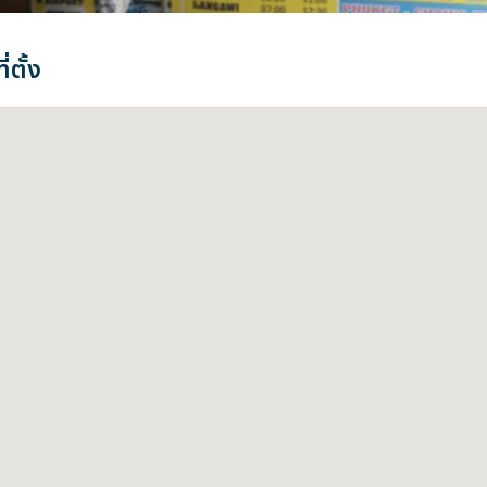
่ตั้ง