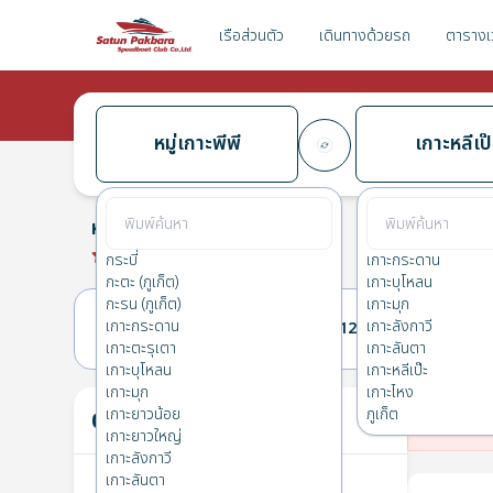
เรือส่วนตัว
เดินทางด้วยรถ
ตารางเ
หมู่เกาะพีพี
เกาะหลีเป๊
หมู่เกาะพีพี
→
เกาะหลีเป๊ะ
0.0
(
0
รีวิว
)
หมู่เกาะพีพี
กระบี่
เกาะกระดาน
กะตะ (ภูเก็ต)
เกาะบุโหลน
กะรน (ภูเก็ต)
เกาะมุก
เกาะกระดาน
เกาะลังกาวี
11(พ.)
12(พฤ.)
เกาะตะรุเตา
เกาะลันตา
เกาะบุโหลน
เกาะหลีเป๊ะ
เกาะมุก
เกาะไหง
ตั๋วของคุณ
เกาะยาวน้อย
ภูเก็ต
ไม่
เกาะยาวใหญ่
เกาะลังกาวี
เกาะลันตา