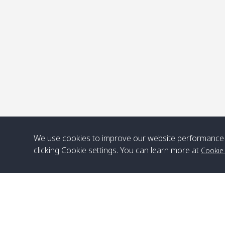
จ
We use cookies to improve our website performance 
clicking Cookie settings. You can learn more at
Cookie