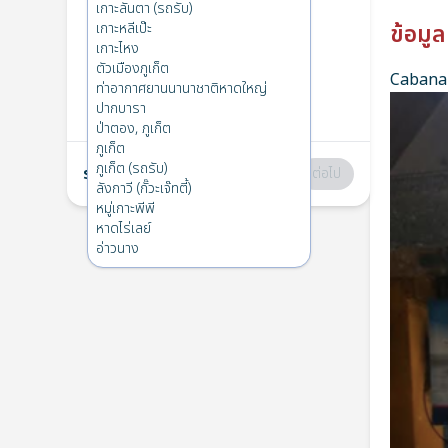
หมู่เกาะพีพี
→
เกาะหลีเป๊ะ
เกาะลันตา (รถรับ)
1
อ. 10 ธ.ค. 2024
เกาะหลีเป๊ะ
ข้อมูล
เกาะไหง
ตัวเมืองภูเก็ต
Cabana 
เกาะหลีเป๊ะ
→
หมู่เกาะพีพี
ท่าอากาศยานนานาชาติหาดใหญ่
2
จ. 2 ธ.ค. 2024
ปากบารา
ป่าตอง, ภูเก็ต
ภูเก็ต
ภูเก็ต (รถรับ)
รวม
:
฿0
ต่อไป
ลังกาวี (กั๊วะเจ๊ทตี้)
หมู่เกาะพีพี
หาดไร่เลย์
อ่าวนาง