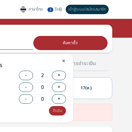
ภาษาไทย
เข้าสู่ระบบ
/
สมัครสมาชิก
THB
฿
ค้นหาตั๋ว
✕
02 ผู้โดยสาร
03 การชำระเงิน
ร
-
+
-
+
16(จ.)
17(อ.)
-
+
ยืนยัน