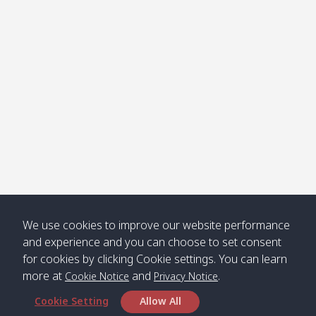
Klong
08:30
12:40
Pra Ae
09:15
13:30
Jak /
/ พระเอะ
คลองจาก
Kantieng
08:30
12:45
Long
09:35
13:40
/ กันเตียง
Beach /
ลองบีช
Klong
08:30
13:00
Klong
09:45
13:50
Numjed
Dao /
/ คลองน้ำ
คลอง
จืด
ดาว
Klong
08:40
13:05
Bann
10:00
14:00
We use cookies to improve our website performance
Nin /
Saladan
and experience and you can choose to set consent
คลองนิน
/ บ้าน
for cookies by clicking Cookie settings. You can learn
ศาลาด่าน
more at
and
.
Cookie Notice
Privacy Notice
Cookie Setting
Allow All
*** Free Pick from Lanta to all routing ***