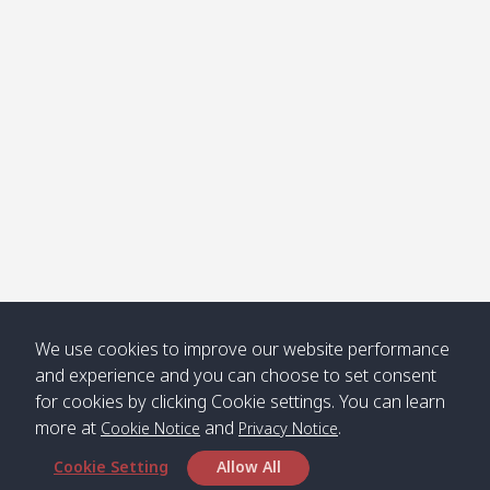
Klong
08:30
12:40
Pra Ae
09:15
13:30
Jak /
/ พระเอะ
คลองจาก
Kantieng
08:30
12:45
Long
09:35
13:40
/ กันเตียง
Beach /
ลองบีช
Klong
08:30
13:00
Klong
09:45
13:50
Numjed
Dao /
/ คลองน้ำ
คลอง
จืด
ดาว
Klong
08:40
13:05
Bann
10:00
14:00
We use cookies to improve our website performance
Nin /
Saladan
and experience and you can choose to set consent
คลองนิน
/ บ้าน
for cookies by clicking Cookie settings. You can learn
ศาลาด่าน
more at
and
.
Cookie Notice
Privacy Notice
Cookie Setting
Allow All
*** Free Pick from Lanta to all routing ***