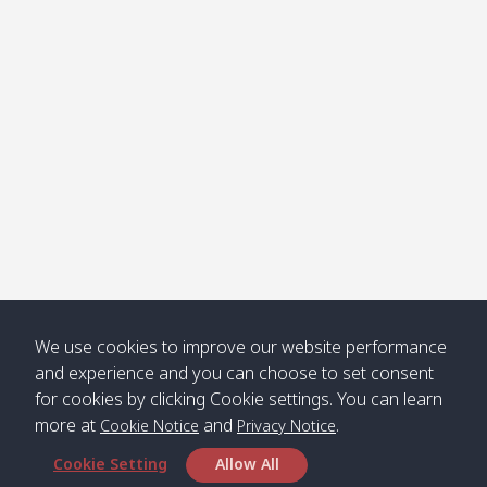
Klong
08:30
12:40
Pra Ae
09:15
13:30
Jak /
/ พระเอะ
คลองจาก
Kantieng
08:30
12:45
Long
09:35
13:40
/ กันเตียง
Beach /
ลองบีช
Klong
08:30
13:00
Klong
09:45
13:50
Numjed
Dao /
/ คลองน้ำ
คลอง
จืด
ดาว
Klong
08:40
13:05
Bann
10:00
14:00
We use cookies to improve our website performance
Nin /
Saladan
and experience and you can choose to set consent
คลองนิน
/ บ้าน
for cookies by clicking Cookie settings. You can learn
ศาลาด่าน
more at
and
.
Cookie Notice
Privacy Notice
Cookie Setting
Allow All
*** Free Pick from Lanta to all routing ***