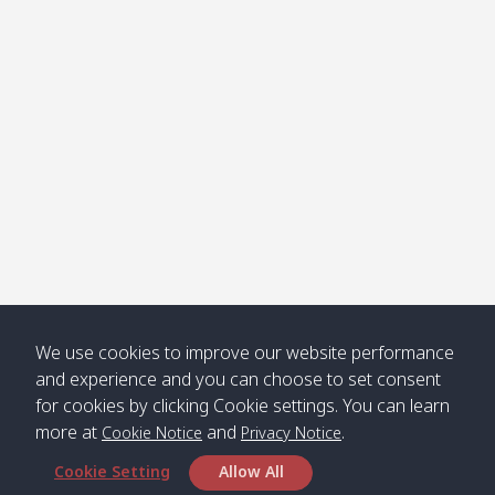
Klong
08:30
12:40
Pra Ae
09:15
13:30
Jak /
/ พระเอะ
คลองจาก
Kantieng
08:30
12:45
Long
09:35
13:40
/ กันเตียง
Beach /
ลองบีช
Klong
08:30
13:00
Klong
09:45
13:50
Numjed
Dao /
/ คลองน้ำ
คลอง
จืด
ดาว
Klong
08:40
13:05
Bann
10:00
14:00
We use cookies to improve our website performance
Nin /
Saladan
and experience and you can choose to set consent
คลองนิน
/ บ้าน
for cookies by clicking Cookie settings. You can learn
ศาลาด่าน
more at
and
.
Cookie Notice
Privacy Notice
Cookie Setting
Allow All
*** Free Pick from Lanta to all routing ***