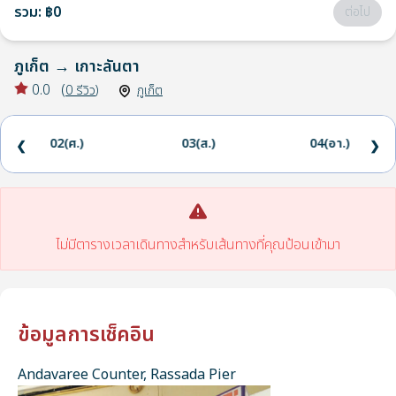
รวม
:
฿0
ต่อไป
ภูเก็ต
→
เกาะลันตา
0.0
(
0
รีวิว
)
ภูเก็ต
02(ศ.)
03(ส.)
04(อา.)
❮
❯
ไม่มีตารางเวลาเดินทางสำหรับเส้นทางที่คุณป้อนเข้ามา
ข้อมูลการเช็คอิน
Andavaree Counter, Rassada Pier