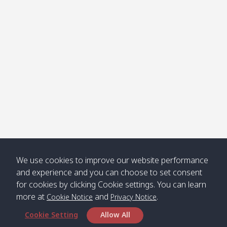
Klong
08:30
12:40
Pra Ae
09:15
13:30
Jak /
/ พระเอะ
คลองจาก
Kantieng
08:30
12:45
Long
09:35
13:40
/ กันเตียง
Beach /
ลองบีช
Klong
08:30
13:00
Klong
09:45
13:50
Numjed
Dao /
/ คลองน้ำ
คลอง
จืด
ดาว
Klong
08:40
13:05
Bann
10:00
14:00
We use cookies to improve our website performance
Nin /
Saladan
and experience and you can choose to set consent
คลองนิน
/ บ้าน
for cookies by clicking Cookie settings. You can learn
ศาลาด่าน
more at
and
.
Cookie Notice
Privacy Notice
Cookie Setting
Allow All
*** Free Pick from Lanta to all routing ***