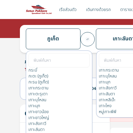
เรือส่วนตัว
เดินทางด้วยรถ
ตารางเ
ภูเก็ต
เกาะลันต
ภูเก็ต
→
เกาะลันตา
0.0
(
0
รีวิว
)
ภูเก็ต
กระบี่
เกาะกระดาน
กะตะ (ภูเก็ต)
เกาะบุโหลน
กะรน (ภูเก็ต)
เกาะมุก
เกาะกระดาน
เกาะลังกาวี
03(ส.)
04(อา.)
เกาะตะรุเตา
เกาะลันตา
เกาะบุโหลน
เกาะหลีเป๊ะ
เกาะมุก
เกาะไหง
ตั๋วของคุณ
เกาะยาวน้อย
หมู่เกาะพีพี
ไม่
เกาะยาวใหญ่
เกาะลังกาวี
เกาะลันตา