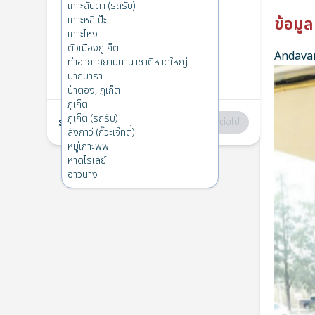
ภูเก็ต
→
เกาะลันตา
เกาะลันตา (รถรับ)
1
ศ. 2 พ.ค. 2025
เกาะหลีเป๊ะ
ข้อมูล
เกาะไหง
ตัวเมืองภูเก็ต
Andavar
เกาะลันตา
→
ภูเก็ต
ท่าอากาศยานนานาชาติหาดใหญ่
2
ศ. 18 เม.ย. 2025
ปากบารา
ป่าตอง, ภูเก็ต
ภูเก็ต
ภูเก็ต (รถรับ)
รวม
:
฿0
ต่อไป
ลังกาวี (กั๊วะเจ๊ทตี้)
หมู่เกาะพีพี
หาดไร่เลย์
อ่าวนาง