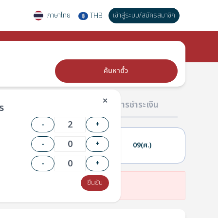
ภาษาไทย
เข้าสู่ระบบ
/
สมัครสมาชิก
THB
฿
ค้นหาตั๋ว
✕
02 ผู้โดยสาร
03 การชำระเงิน
ร
-
+
-
+
08(พฤ.)
09(ศ.)
-
+
ยืนยัน