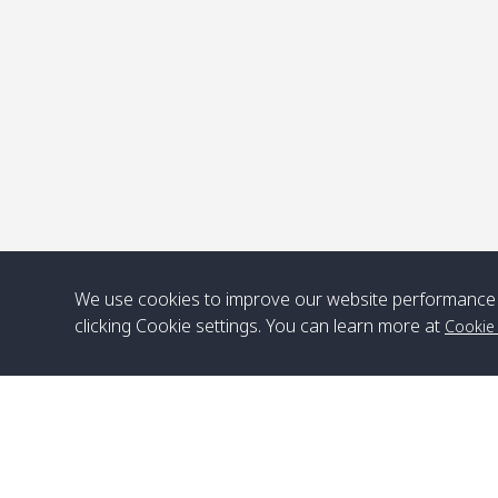
จ
We use cookies to improve our website performance 
clicking Cookie settings. You can learn more at
Cookie