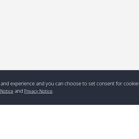
ุดรับ
หมายเหตุ
*** Free Pick from Lanta to all routing ***
Time table from Lanta > ngai > mook > kradan > buloan > Lipe >
Langkawi
and experience and you can choose to set consent for cookie
and
.
 Notice
Privacy Notice
Boat
Boat
Boat
Boat
Zone A
10:30
14:30
Zone B
10:30
15:00
Bambo / อ่าว
08:30
12:30
Klong Khong /
09:00
13:20
ไม้ไผ่
คลองโข่ง
Klong Jak /
08:30
12:40
Pra Ae / พระเอะ
09:15
13:30