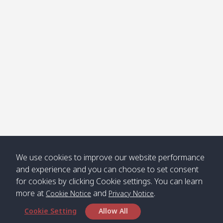
Klong
08:30
12:40
Pra Ae
09:15
13:30
Jak /
/ พระเอะ
คลองจาก
Kantieng
08:30
12:45
Long
09:35
13:40
/ กันเตียง
Beach /
ลองบีช
Klong
08:30
13:00
Klong
09:45
13:50
Numjed
Dao /
/ คลองน้ำ
คลอง
จืด
ดาว
Klong
08:40
13:05
Bann
10:00
14:00
We use cookies to improve our website performance
Nin /
Saladan
and experience and you can choose to set consent
คลองนิน
/ บ้าน
for cookies by clicking Cookie settings. You can learn
ศาลาด่าน
more at
and
.
Cookie Notice
Privacy Notice
Cookie Setting
Allow All
*** Free Pick from Lanta to all routing ***