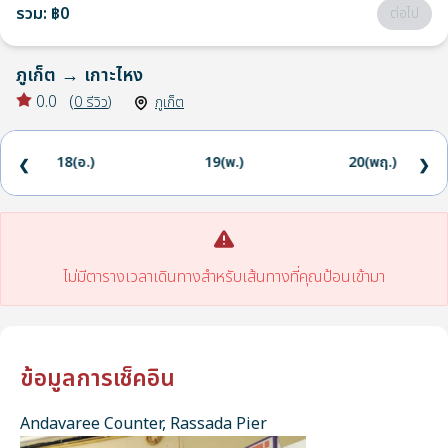
รวม
:
฿0
ต่อไป
ภูเก็ต
→
เกาะไหง
0.0
(
0
รีวิว
)
ภูเก็ต
18(อ.)
19(พ.)
20(พฤ.)
❮
❯
ไม่มีตารางเวลาเดินทางสำหรับเส้นทางที่คุณป้อนเข้ามา
ข้อมูลการเช็คอิน
Andavaree Counter, Rassada Pier