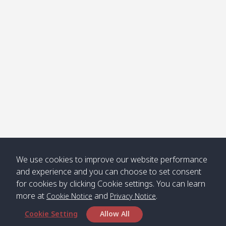
Klong
08:30
12:40
Pra Ae
09:15
13:30
Jak /
/ พระเอะ
คลองจาก
Kantieng
08:30
12:45
Long
09:35
13:40
/ กันเตียง
Beach /
ลองบีช
Klong
08:30
13:00
Klong
09:45
13:50
Numjed
Dao /
/ คลองน้ำ
คลอง
จืด
ดาว
Klong
08:40
13:05
Bann
10:00
14:00
We use cookies to improve our website performance
Nin /
Saladan
and experience and you can choose to set consent
คลองนิน
/ บ้าน
for cookies by clicking Cookie settings. You can learn
ศาลาด่าน
more at
and
.
Cookie Notice
Privacy Notice
Cookie Setting
Allow All
*** Free Pick from Lanta to all routing ***