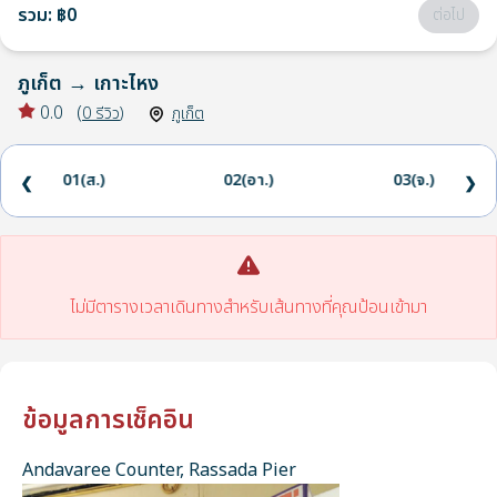
รวม
:
฿0
ต่อไป
ภูเก็ต
→
เกาะไหง
0.0
(
0
รีวิว
)
ภูเก็ต
01(ส.)
02(อา.)
03(จ.)
❮
❯
ไม่มีตารางเวลาเดินทางสำหรับเส้นทางที่คุณป้อนเข้ามา
ข้อมูลการเช็คอิน
Andavaree Counter, Rassada Pier