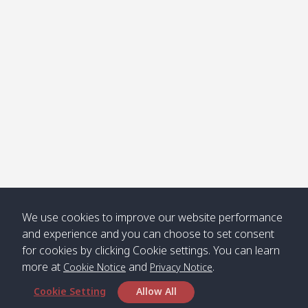
Klong
08:30
12:40
Pra Ae
09:15
13:30
Jak /
/ พระเอะ
คลองจาก
Kantieng
08:30
12:45
Long
09:35
13:40
/ กันเตียง
Beach /
ลองบีช
Klong
08:30
13:00
Klong
09:45
13:50
Numjed
Dao /
/ คลองน้ำ
คลอง
จืด
ดาว
Klong
08:40
13:05
Bann
10:00
14:00
We use cookies to improve our website performance
Nin /
Saladan
and experience and you can choose to set consent
คลองนิน
/ บ้าน
for cookies by clicking Cookie settings. You can learn
ศาลาด่าน
more at
and
.
Cookie Notice
Privacy Notice
Cookie Setting
Allow All
*** Free Pick from Lanta to all routing ***